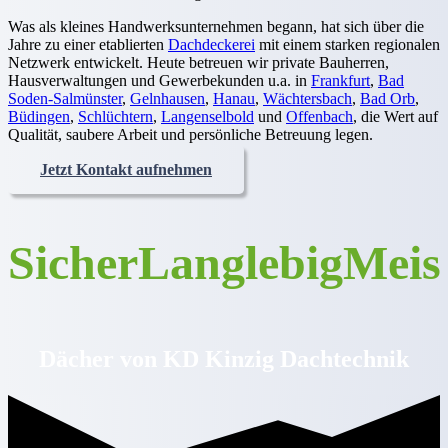
Was als kleines Handwerksunternehmen begann, hat sich über die
Jahre zu einer etablierten
Dachdeckerei
mit einem starken regionalen
Netzwerk entwickelt. Heute betreuen wir private Bauherren,
Hausverwaltungen und Gewerbekunden u.a. in
Frankfurt
,
Bad
Soden-Salmünster
,
Gelnhausen
,
Hanau
,
Wächtersbach
,
Bad Orb
,
Büdingen
,
Schlüchtern
,
Langenselbold
und
Offenbach
, die Wert auf
Qualität, saubere Arbeit und persönliche Betreuung legen.
Jetzt Kontakt aufnehmen
Sicher
Langlebig
Meis
Dächer von KD Kinzig Dachtechnik