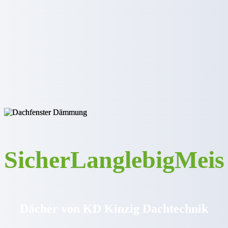
Sicher
Langlebig
Meis
Dächer von KD Kinzig Dachtechnik