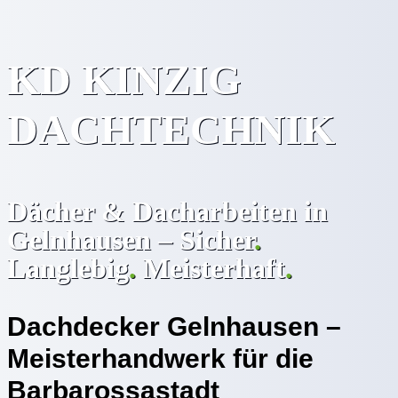
KD KINZIG
DACHTECHNIK
Dächer & Dacharbeiten in
Gelnhausen – Sicher
.
Langlebig
.
Meisterhaft
.
Dachdecker Gelnhausen –
Meisterhandwerk für die
Barbarossastadt